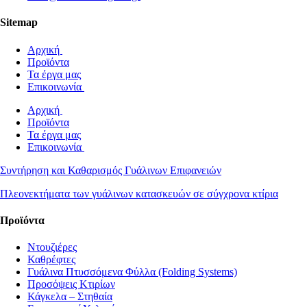
Sitemap
Αρχική
Προϊόντα
Τα έργα μας
Επικοινωνία
Αρχική
Προϊόντα
Τα έργα μας
Επικοινωνία
Συντήρηση και Καθαρισμός Γυάλινων Επιφανειών
Πλεονεκτήματα των γυάλινων κατασκευών σε σύγχρονα κτίρια
Προϊόντα
Ντουζιέρες
Καθρέφτες
Γυάλινα Πτυσσόμενα Φύλλα (Folding Systems)
Προσόψεις Κτιρίων
Κάγκελα – Στηθαία