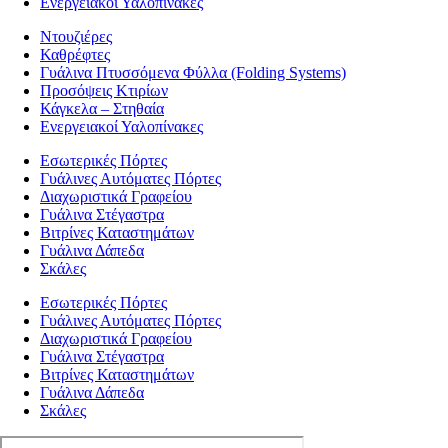
Ενεργειακοί Υαλοπίνακες
Ντουζιέρες
Καθρέφτες
Γυάλινα Πτυσσόμενα Φύλλα (Folding Systems)
Προσόψεις Κτιρίων
Κάγκελα – Στηθαία
Ενεργειακοί Υαλοπίνακες
Εσωτερικές Πόρτες
Γυάλινες Αυτόματες Πόρτες
Διαχωριστικά Γραφείου
Γυάλινα Στέγαστρα
Βιτρίνες Καταστημάτων
Γυάλινα Δάπεδα
Σκάλες
Εσωτερικές Πόρτες
Γυάλινες Αυτόματες Πόρτες
Διαχωριστικά Γραφείου
Γυάλινα Στέγαστρα
Βιτρίνες Καταστημάτων
Γυάλινα Δάπεδα
Σκάλες