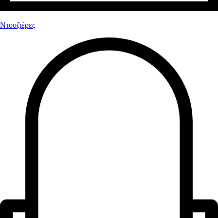
Ντουζιέρες