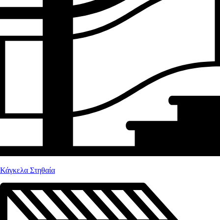
Κάγκελα Στηθαία