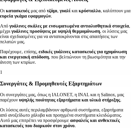
Οι
κατασκευές
μας από
τζάμι
,
γυαλί
και
κρύσταλλο
, καλύπτουν μια
ευρεία γκάμα εφαρμογών
.
Από
γυάλινες σκάλες
με ενσωματωμένα αντιολισθητικά στοιχεία
,
μέχρι
γυάλινες προσόψεις με υψηλή θερμομόνωση
, οι λύσεις μας
είναι σχεδιασμένες για να ανταποκρίνονται στις απαιτήσεις των
πελατών μας.
Παρέχουμε, επίσης,
ειδικές γυάλινες κατασκευές για ηχομόνωση
και ενεργειακή απόδοση
, που βελτιώνουν τη βιωσιμότητα και την
άνεση των κτιρίων.
1
Συνεργάτες & Προμηθευτές Εξαρτημάτων
Οι συνεργάτες μας, όπως η IALONET, η INAL και η Salinox, μας
παρέχουν
υψηλής ποιότητας εξαρτήματα και υλικά στήριξης
.
Οι λύσεις αυτές περιλαμβάνουν αρθρωτά συστήματα, εξαρτήματα
από ανοξείδωτο χάλυβα και προηγμένα συστήματα κλειδώματος.
Αυτό μας επιτρέπει να προσφέρουμε
ασφαλείς και ανθεκτικές
κατασκευές που διαρκούν στον χρόνο
.