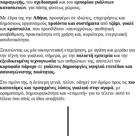
παραγωγής,
του
σχεδιασμού
και του
εμπορίου γυάλινων
κατασκευών
, για πάσης φύσεως χώρους.
Με έδρα της την
Αθήνα
, προσφέρει σε ιδιώτες, επιχειρήσεις και
δημόσιους οργανισμούς
προϊόντα και συστήματα
από
τζάμι
,
γυαλί
και
κρύσταλλο
, που προσδίδουν -ταυτοχρόνως- αισθητική
αναβάθμιση, πρακτικότητα στη χρήση και, κυριότερα, ενεργειακή
αποδοτικότητα.
Ξεκινώντας ως μία οικογενειακή επιχείρηση, με αγάπη και μεράκι για
την τέχνη του γυαλιού, σήμερα, με την
πολυετή εμπειρία
και την
εξειδικευμένη τεχνογνωσία
των ανθρώπων της, αποτελεί τον
κορυφαίο πάροχο
σε
γυάλινες δημιουργίες υψηλού επιπέδου και
ασυναγώνιστης ποιότητας.
Στο τιμόνι της, η δεύτερη γενιά, πλέον, οδηγεί τον δρόμο προς τις
πιο
καινοτόμες και προηγμένες λύσεις γυαλιού στην αγορά
, με
οραματισμό, δημιουργικότητα και «επιμονή» για το τέλειο·
αυτό το
τέλειο που εσείς οι ίδιοι αναζητάτε.