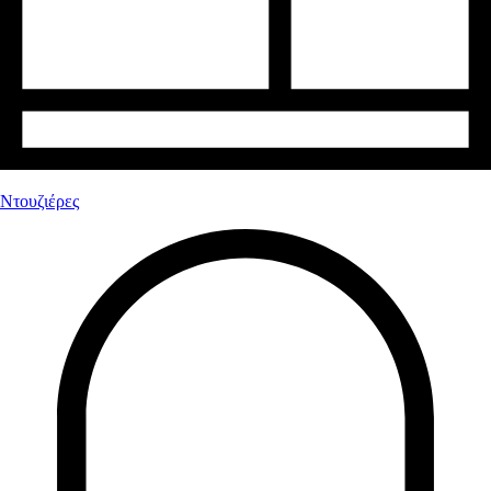
Ντουζιέρες